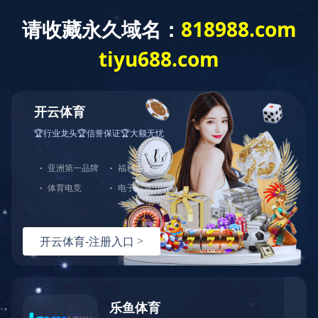
Language
新闻动态
产品咨询
网站首页
服务支持
产品中心
解决方案
选型指导
技术文档
常见问题
视频资料
服务支持
视频资料
关于伊特
关于伊特
华体会体育-华体会（中国）-华体会（中国）