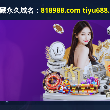
心
解决方案
服务支持
关于伊特
华
服务支持
体会体育-华体会（中国）-华体会（中国） 技术