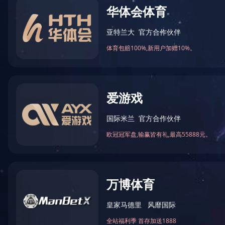
选型指导
技术文
首页
视频资料
关于伊特
伊特产品
解决方案
技术支持