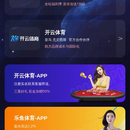
全程技术支持
从项目初期的需求分析，到方案设计、生产制造，再到现场安装调试
和后期维护，伊特将为您提供全生命周期的技术支持。
微信
立即华体会体育-华体
华体会体
育-华体会
（中国）-
会（中国）-华体会
华体会（中
国）
（中国）
联系伊特技术团队
产品筛选
获取定制化解决方案
18032816787
support@thekawaiination.com