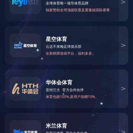
推拉链台是一款集成推拉平移与垂
直吊装双重功能的专用机械设备，
以特制推拉链为核心传动元件，实
现动力高效转化，兼顾水平推拉的
了解详情
灵活便捷与垂直吊装的安全平稳，
区别于传统单一升降或推拉设备，
结构精简、空间占用小、定位精
准，广泛适配舞台演艺、工业自动
化、物流仓储、重型装备装配等多
领域，可高效完成物料、工装、舞
台构件的推拉移位与垂直吊装作
1
业。
即刻咨询，开启智能驱动之旅
您是否正在为特定的物料搬运难题而困扰？您是否在寻找一种更高
效、更经济的线性驱动方式？您是否想了解华体会体育-华体会（中
国）-华体会（中国） 如何能具体应用于您的生产流程，为您带来实