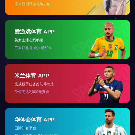
（中国）
产品筛选
联系伊特技术团队
获取定制化解决方案
18032816787
support@thekawaiination.com
EVO-TEC
订阅我们的最新动态
订阅
视频号
公众号
抖音号