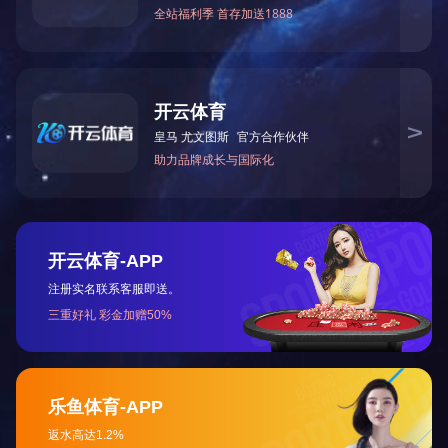
快速原型验证（视项目情况而定）
对于一些复杂或创新性的应用，我们可协助进行概念设计和初步验
证。
全程技术支持
微信
从项目初期的需求分析，到方案设计、生产制造，再到现场安装调试
和后期维护，伊特将为您提供全生命周期的技术支持。
华体会体
育-华体会
（中国）-
立即华体会体育-华体
华体会（中
国）
会（中国）-华体会