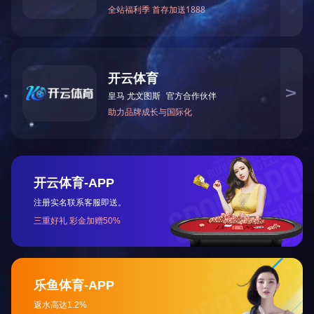
微信
先、服务全球、可持续发展”的工业传动生态，最终实现“让机械更智
能，让工业更高效”的品牌承诺。
伊特机械设备——用技术定义未来机械，用创新驱动产业升级。
华体会体
育-华体会
（中国）-
华体会（中
国）
联系伊特技术团队
获取定制化解决方案
产品筛选
18032816787
support@thekawaiination.com
EVO-TEC
订阅我们的最新动态
订阅