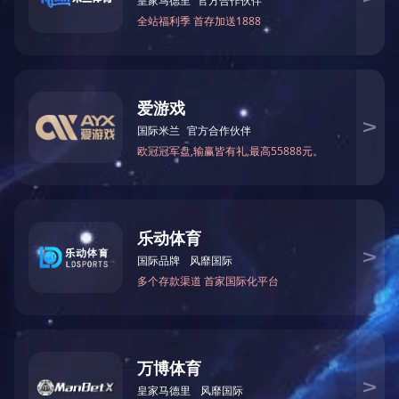
技术探讨
微信
校园招聘
华体会体
以我媒介、展你雄才
社会招聘
育-华体会
（中国）-
理想照见现实 梦想照见未来
华体会（中
联系伊特技术团队
国）
获取定制化解决方案
产品筛选