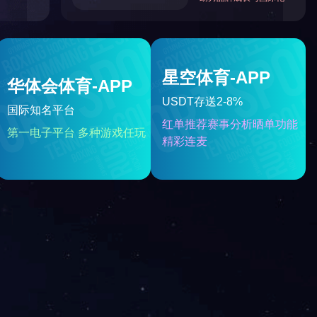
微信
华体会体育-
华体会（中
伊
国）-华体会
联系伊特技术团队
（中国）
EC
简介
获取定制化解决方案
历程
产品筛选
荣誉
18032816787
文化
发展
support@thekawaiination.co
m
订阅我们的最新动态