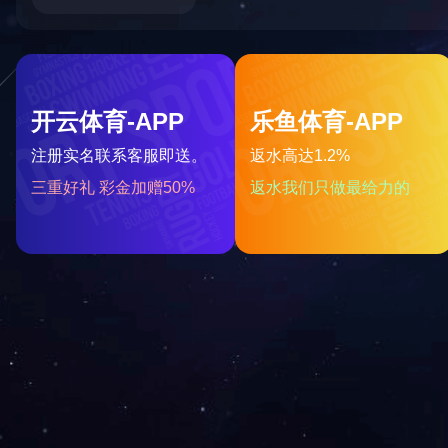
产品中心
EV
华体会体育-华
（中国）
定制化升降台
智能机器人
舞台机械
视频号
公众号
抖音号