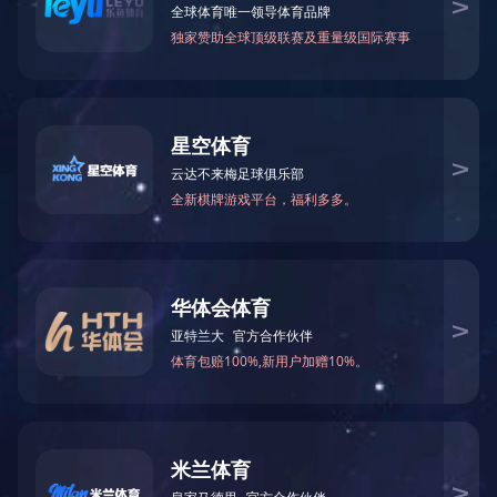
伊特产品
解决方案
技术支持
微信
联系伊特技术团队
获取定制化解决方案
华体会体
育-华体会
（中国）-
18032816787
华体会（中
国）