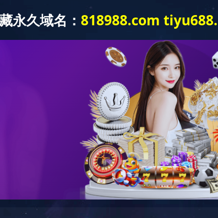
心
解决方案
服务支持
关于伊特
华
服务支持
体会体育-华体会（中国）-华体会（中国） 技术