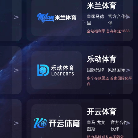
视频资料
售后服务