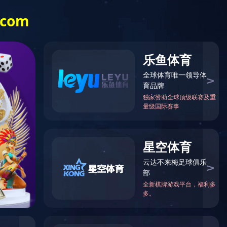
Language
新闻动态
产品咨询
体会体育-华体会（中国）-华体会（中国）
完整方案供应商