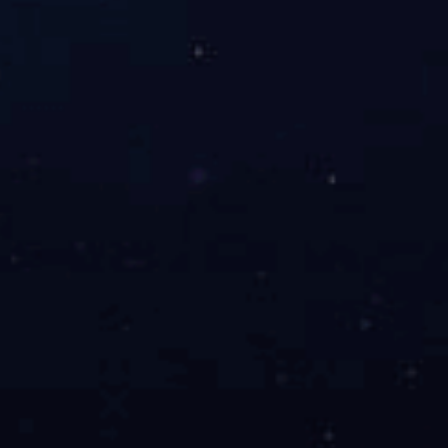
伊
联系伊特技术团队
EC
简介
获取定制化解决方案
历程
荣誉
18032816787
文化
发展
support@thekawaiination.co
m
订阅我们的最新动态