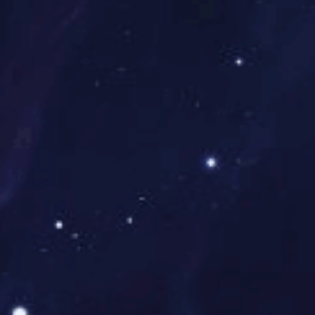
龙绳槽要比钢绳槽的加工容易，可以缩短供货期。
用尼龙材质，避免卷筒生锈问题。
用尼龙卷筒降低卷扬机的设备重量，减小设备层结构的承载负担，
据需求可调节颜色，默认颜色为“黄色”。
自排绳卷扬机与底部自排绳卷扬机的共同特点
与转向滑轮组合为一体，完全避免了转向滑轮组与卷扬机卷简之
备层结构的空间不足的问题。
卷扬机系统相比减少一道转向滑轮组及与其有关的一系列安装工
组的固定横梁等。
关解决方案
特种装备
轻卡/重卡换