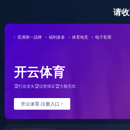
support@thekawaiination.com
网站首页
产品中
首页