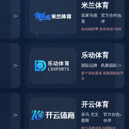
扬机
产品介绍
相关解决方案
相关视频
产品留言
从动轴的同轴度和主动轴的圆度。
卷筒两端的同心度，防止钢丝绳发生脱槽。
因其它原因所导致的松绳、脱槽、重叠等情况。