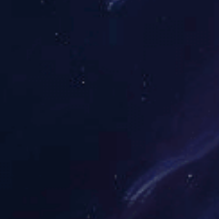
了解详情
● 尼
● 采
● 采
● 根
顶部
卷场机
决了设
与普通
向滑轮
相