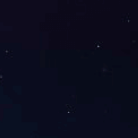
决您提出的问题。
华体会体育-
华体会（中
国）-华体会
（中国）
产品筛选