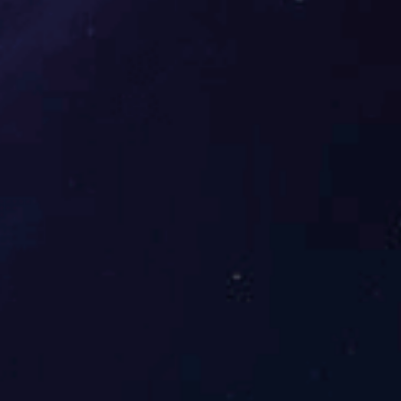
的联系方式，我们将在一个工作日内及时与您取得联系，尽快解
立即提交