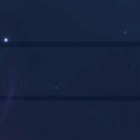
卷
所属分类：
排绳卷扬机
品介绍
卷扬机的优点
与减速机之间的连接方式为扭力臂形式，确保卷扬机的主动轴与
扬机精湛的卷筒加工工艺，确保卷扬机钢丝绳槽直径的一致性及
无需设置钢丝绳防脱离杆。只设置松绳检测导电板，足以检测到