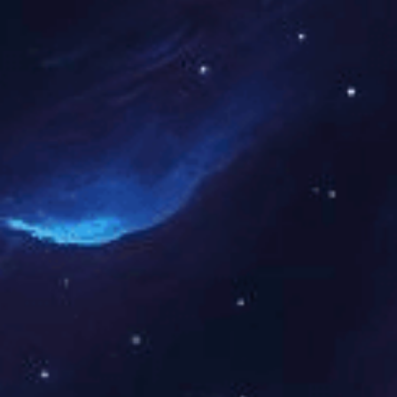
相
销齿
产