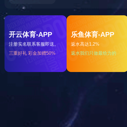
单点吊机
种类
了解详情
● 卧
● 单点
● 双点
刚性防火幕
● 排
了解详情
● 底
● 顶
大幕机
材料
了解详情
● 尼龙
● 不锈
● 碳素
自导向
卷扬
了解详情
● 尼
● 尼
系统控制台
● "
用加设