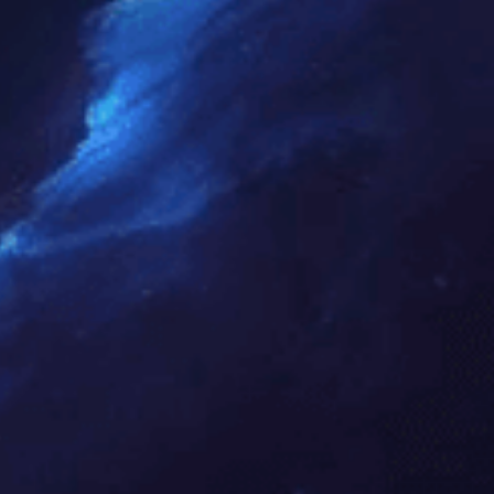
中国）-华体
伊特华体会体育-华体会（中国）-华体
“精准升降”
会（中国） 技术：流动演出升降设备
的稳定与灵活革命
效率与安全的
了解详情